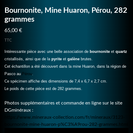
Bournonite, Mine Huaron, Pérou, 282
grammes
65,00 €
TTC
Intéressante pièce avec une belle association de
bournonite
et
quartz
cristallisés, ainsi que de la
pyrite
et
galène
brutes.
Cet échantillon a été découvert dans la mine Huaron, dans la région de
Pasco au
Pérou
.
Ce spécimen affiche des dimensions de 7,4 x 6,7 x 2,7 cm.
Le poids de cette pièce est de 282 grammes.
Photos supplémentaires et commande en ligne sur le site
DGminéraux :
https://www.mineraux-collection.com/fr/mineraux/3123-
bournonite-mine-huaron-p%C3%A9rou-282-grammes.html