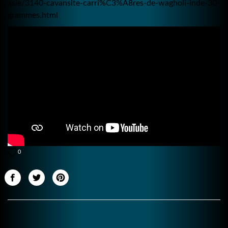
asie/3140-cavansite-carri%C3%A8res-de-wagholi-inde-30-
grammes.html
0