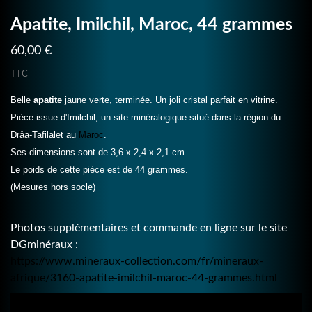
Apatite, Imilchil, Maroc, 44 grammes
60,00 €
TTC
Belle
apatite
jaune verte, terminée. Un joli cristal parfait en vitrine.
Pièce issue d'Imilchil, un site minéralogique situé dans la région du
Drâa-Tafilalet au
Maroc
.
Ses dimensions sont de 3,6 x 2,4 x 2,1 cm.
Le poids de cette pièce est de 44 grammes.
(Mesures hors socle)
Photos supplémentaires et commande en ligne sur le site
DGminéraux :
https://www.mineraux-collection.com/fr/mineraux-
afrique/3160-apatite-imilchil-maroc-44-grammes.html