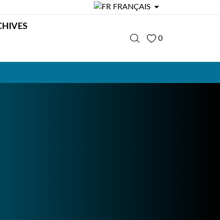

FRANÇAIS
CHIVES
0