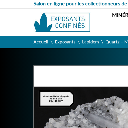
Salon en ligne pour les collectionneurs de
MINÉ
Accueil
Exposants
Lapidem
Quartz – M