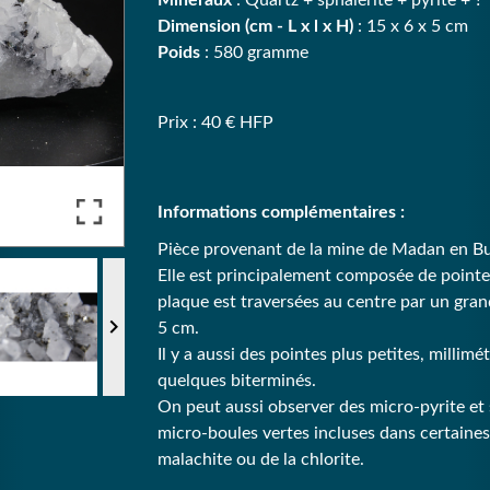
Minéraux
: Quartz + sphalérite + pyrite + ?
Dimension (cm - L x l x H)
: 15 x 6 x 5 cm
Poids
: 580 gramme
Prix : 40 € HFP
Informations complémentaires :
Pièce provenant de la mine de Madan en Bu
Elle est principalement composée de pointe
plaque est traversées au centre par un gra

5 cm.
Il y a aussi des pointes plus petites, millimé
quelques biterminés.
On peut aussi observer des micro-pyrite et s
micro-boules vertes incluses dans certaines 
malachite ou de la chlorite.