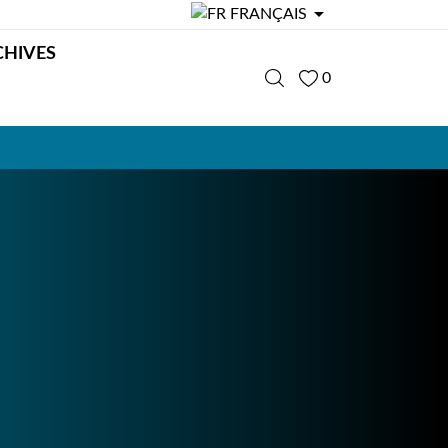

FRANÇAIS
CHIVES
0