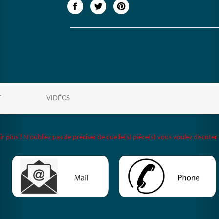
T
VIDÉOS
plus ! N'oubliez pas de préciser de quelle(s) pièce(s) vous voulez discuter 