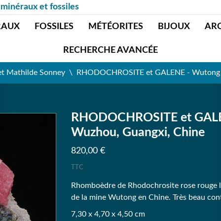
 minéraux et fossiles
RAUX
FOSSILES
MÉTÉORITES
BIJOUX
AR
RECHERCHE AVANCÉE
et Mathilde Sonney
RHODOCHROSITE et GALENE - Wutong mi
RHODOCHROSITE et GALENE
Wuzhou, Guangxi, Chine
820,00 €
TTC
Rhomboèdre de Rhodochrosite rose rouge lu
de la mine Wutong en Chine. Très beau cont
7,30 x 4,70 x 4,50 cm