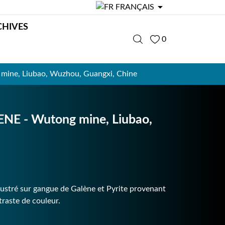

FRANÇAIS
CHIVES
0
ne, Liubao, Wuzhou, Guangxi, Chine
 - Wutong mine, Liubao,
stré sur gangue de Galène et Pyrite provenant
raste de couleur.