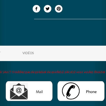
T
VIDÉOS
plus ! N'oubliez pas de préciser de quelle(s) pièce(s) vous voulez discuter 