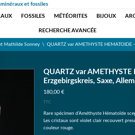
 minéraux et fossiles
RAUX
FOSSILES
MÉTÉORITES
BIJOUX
AR
RECHERCHE AVANCÉE
et Mathilde Sonney
QUARTZ var AMETHYSTE HEMATOIDE - Mar
QUARTZ var AMETHYSTE H
Erzgebirgskreis, Saxe, Alle
180,00 €
TTC
Rare spécimen d’Améthyste Hématoïde scep
Les cristaux sont violet clair recouvert pr
couleur rouge.