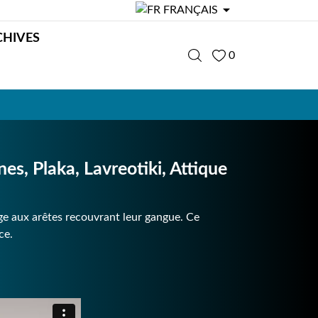

FRANÇAIS
CHIVES
0
s, Plaka, Lavreotiki, Attique
e aux arêtes recouvrant leur gangue. Ce
ce.