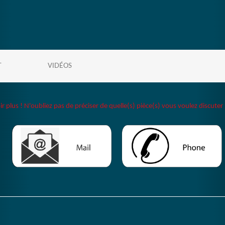
T
VIDÉOS
plus ! N'oubliez pas de préciser de quelle(s) pièce(s) vous voulez discuter 