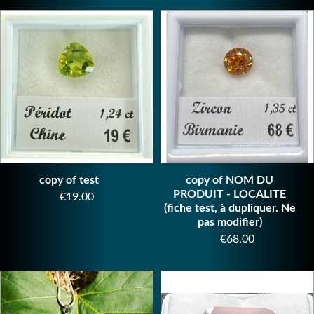
copy of test
copy of NOM DU
PRODUIT - LOCALITE
Price
€19.00
(fiche test, à dupliquer. Ne
pas modifier)
Price
€68.00