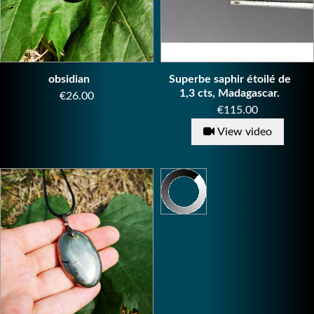
obsidian
Superbe saphir étoilé de
1,3 cts, Madagascar.
Price
€26.00
Price
€115.00
View video