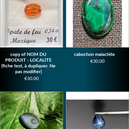
copy of NOM DU
cabochon malachite
PRODUIT - LOCALITE
Price
€30.00
(fiche test, à dupliquer. Ne
pas modifier)
Price
€30.00