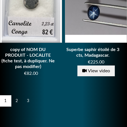
copy of NOM DU
Superbe saphir étoilé de 3
PRODUIT - LOCALITE
cts, Madagascar.
(fiche test, à dupliquer. Ne
Price
€225.00
pas modifier)
View video
Price
€82.00
1
2
3