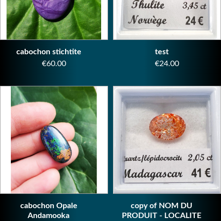
cabochon stichtite
test
Price
Price
€60.00
€24.00
cabochon Opale
copy of NOM DU
Andamooka
PRODUIT - LOCALITE