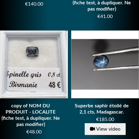
(fiche test, à dupliquer. Ne
Price
€140.00
pas modifier)
Price
€41.00
copy of NOM DU
Superbe saphir étoilé de
PRODUIT - LOCALITE
2,1 cts, Madagascar.
(fiche test, à dupliquer. Ne
Price
€185.00
pas modifier)
View video
Price
€48.00