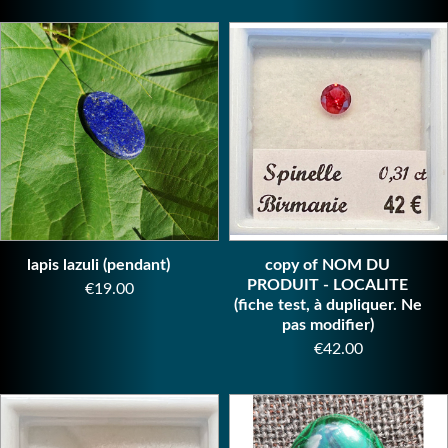
lapis lazuli (pendant)
copy of NOM DU
PRODUIT - LOCALITE
Price
€19.00
(fiche test, à dupliquer. Ne
pas modifier)
Price
€42.00