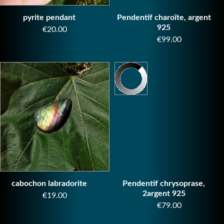
pyrite pendant
Pendentif charoïte, argent
925
Price
€20.00
Price
€99.00
cabochon labradorite
Pendentif chrysoprase,
2argent 925
Price
€19.00
Price
€79.00