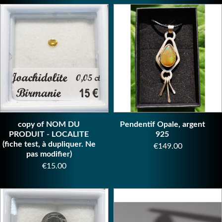
copy of NOM DU
Pendentif Opale, argent
PRODUIT - LOCALITE
925
(fiche test, à dupliquer. Ne
Price
€149.00
pas modifier)
Price
€15.00