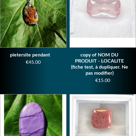
pietersite pendant
copy of NOM DU
PRODUIT - LOCALITE
Price
€45.00
(fiche test, à dupliquer. Ne
pas modifier)
Price
€15.00