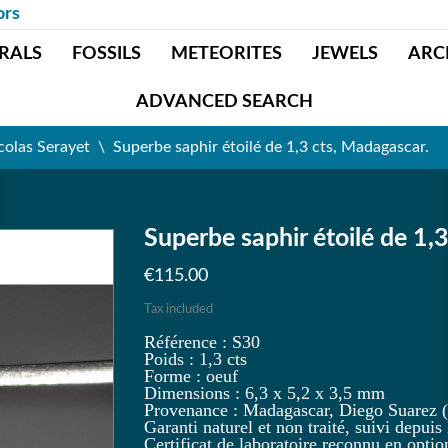
ors
RALS
FOSSILS
METEORITES
JEWELS
ARC
ADVANCED SEARCH
olas Serayet
Superbe saphir étoilé de 1,3 cts, Madagascar.
Superbe saphir étoilé de 1,
€115.00
Tax included
Référence : S
30
Poids :
1,3
cts
Forme :
o
euf
Dimensions :
6,3
x
5,2
x
3,5
mm
Provenance : Madagascar, Diego Suarez (
Garanti naturel et non traité, suivi depuis 
Certificat de laboratoire reconnu en optio