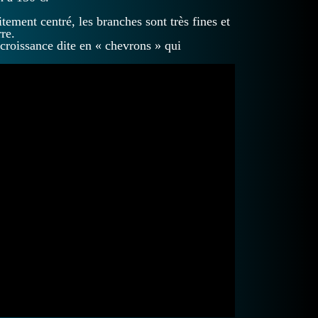
aitement centré, les branches sont très fines et
rre.
croissance dite en « chevrons » qui