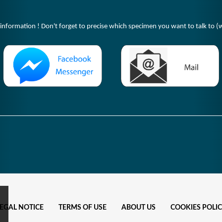
 information ! Don't forget to precise which specimen you want to talk to (w
EGAL NOTICE
TERMS OF USE
ABOUT US
COOKIES POLI