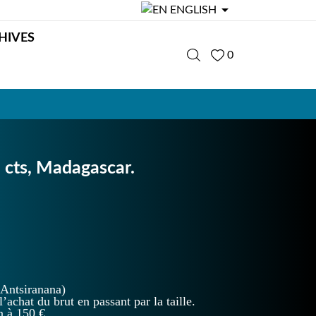

ENGLISH
HIVES
0
3 cts, Madagascar.
Antsiranana)
l’achat du brut en passant par la taille.
n à 150 €.