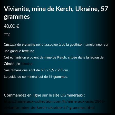
Vivianite, mine de Kerch, Ukraine, 57
grammes
40,00 €
TTC
Cristaux de
vivianite
noire associée à de la goethite mamelonnée, sur
une gangue ferreuse.
Cet échantillon provient de mine de Kerch, située dans la région de
Crimée, en
Ukraine
.
Ses dimensions sont de 6,6 x 5,5 x 2,8 cm.
Le poids de ce minéral est de 57 grammes.
Commandez en ligne sur le site DGmineraux :
https://mineraux-collection.com/fr/mineraux-asie/2846-
vivianite-mine-de-kerch-ukraine-57-grammes.html