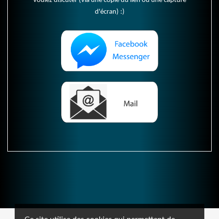
voulez discuter (via une copie du lien ou une capture
d'écran) :)