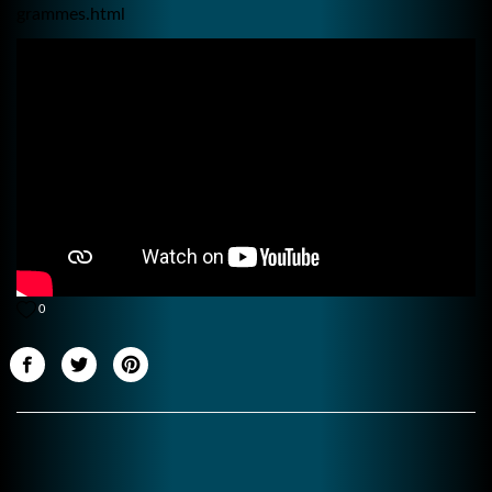
grammes.html
0