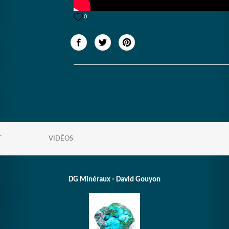
0
T
VIDÉOS
DG Minéraux - David Gouyon