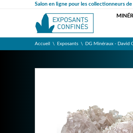
Salon en ligne pour les collectionneurs de
MINÉ
Accueil
Exposants
DG Minéraux - David