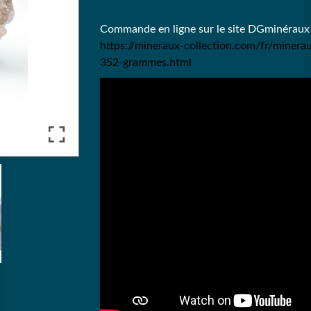
Commande en ligne sur le site DGminéraux 
https://mineraux-collection.com/fr/minera
352-grammes.html