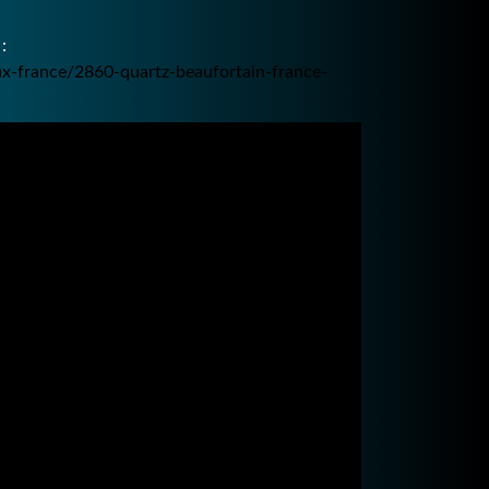
:
ux-france/2860-quartz-beaufortain-france-