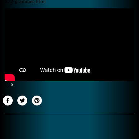
372-grammes.html
0