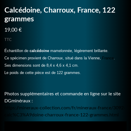
Calcédoine, Charroux, France, 122
grammes
19,00 €
TTC
Échantillon de
calcédoine
mamelonnée, légèrement brillante.
Ce spécimen provient de Charroux, situé dans la Vienne,
France
.
Ses dimensions sont de 8,4 x 4,6 x 4,1 cm.
Le poids de cette pièce est de 122 grammes.
Photos supplémentaires et commande en ligne sur le site
DGminéraux :
https://mineraux-collection.com/fr/mineraux-france/3092-
calc%C3%A9doine-charroux-france-122-grammes.html