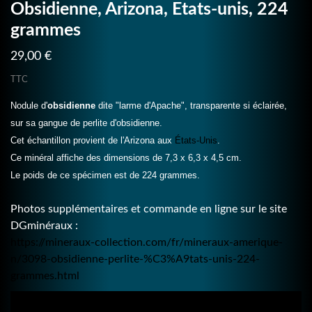
Obsidienne, Arizona, Etats-unis, 224
grammes
29,00 €
TTC
Nodule d'
obsidienne
dite "larme d'Apache", transparente si éclairée,
sur sa gangue de perlite d'obsidienne.
Cet échantillon provient de l'Arizona aux
États-Unis
.
Ce minéral affiche des dimensions de 7,3 x 6,3 x 4,5 cm.
Le poids de ce spécimen est de 224 grammes.
Photos supplémentaires et commande en ligne sur le site
DGminéraux :
https://mineraux-collection.com/fr/mineraux-amerique-
n/3098-obsidienne-perlite-%C3%A9tats-unis-224-
grammes.html