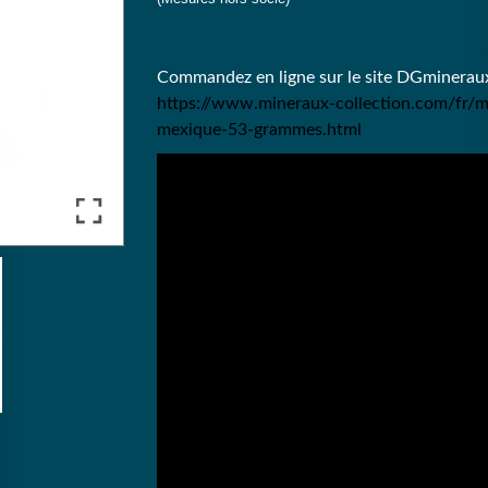
Commandez en ligne sur le site DGmineraux
https://www.mineraux-collection.com/fr/mi
mexique-53-grammes.html