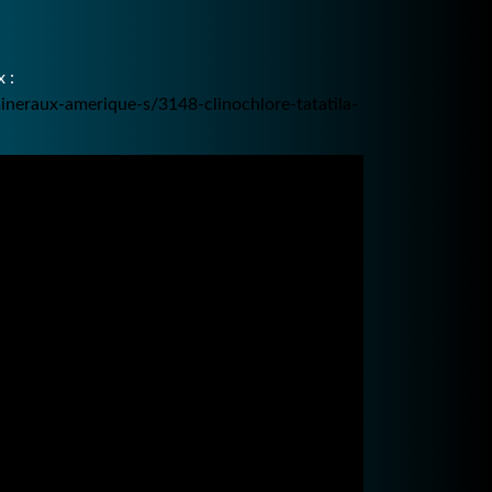
 :
neraux-amerique-s/3148-clinochlore-tatatila-