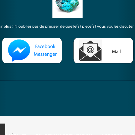
plus ! N'oubliez pas de préciser de quelle(s) pièce(s) vous voulez discuter 