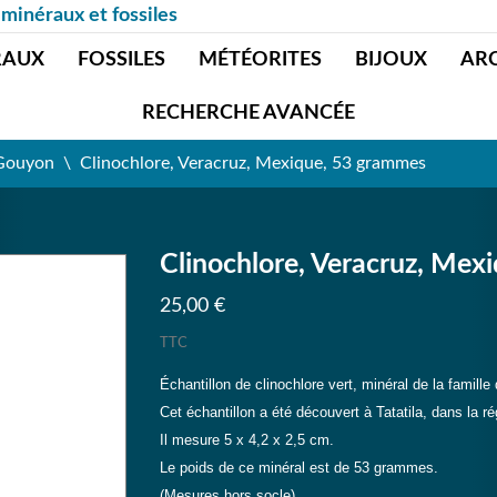
 minéraux et fossiles
RAUX
FOSSILES
MÉTÉORITES
BIJOUX
AR
RECHERCHE AVANCÉE
 Gouyon
Clinochlore, Veracruz, Mexique, 53 grammes
Clinochlore, Veracruz, Mex
25,00 €
TTC
Échantillon de clinochlore vert, minéral de la famille
Cet échantillon a été découvert à Tatatila, dans la 
Il mesure 5 x 4,2 x 2,5 cm.
Le poids de ce minéral est de 53 grammes.
(Mesures hors socle)