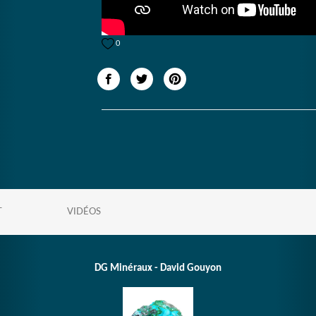
0
T
VIDÉOS
DG Minéraux - David Gouyon