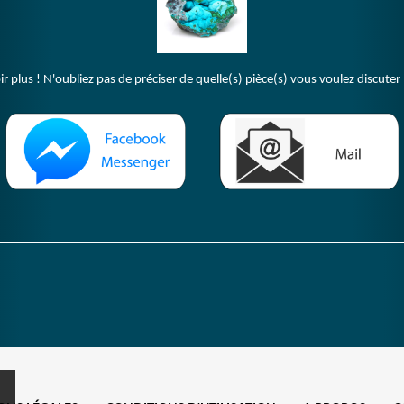
plus ! N'oubliez pas de préciser de quelle(s) pièce(s) vous voulez discuter 