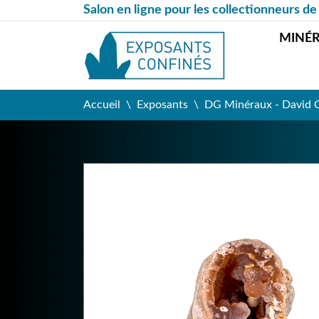
Salon en ligne pour les collectionneurs de
MINÉ
Accueil
Exposants
DG Minéraux - David