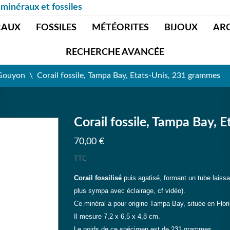
 minéraux et fossiles
RAUX
FOSSILES
MÉTÉORITES
BIJOUX
AR
RECHERCHE AVANCÉE
 Gouyon
Corail fossile, Tampa Bay, Etats-Unis, 231 grammes
Corail fossile, Tampa Bay,
70,00 €
TTC
Corail fossilisé
puis agatisé, formant un tube laissant
plus sympa avec éclairage, cf vidéo).
Ce minéral a pour origine Tampa Bay, située en Flo
Il mesure 7,2 x 6,5 x 4,8 cm.
Le poids de ce spécimen est de 231 grammes.