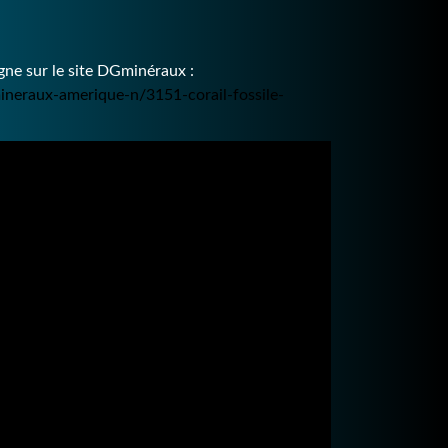
ne sur le site DGminéraux :
ineraux-amerique-n/3151-corail-fossile-