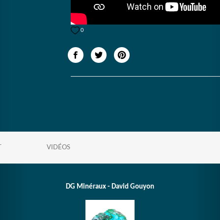
0
T
VIDÉOS
DG Minéraux - David Gouyon