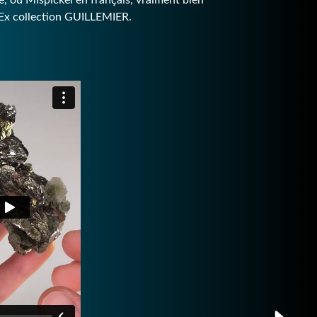
, ou Mispickel en français, vraiment bien
. Ex collection GUILLEMIER.