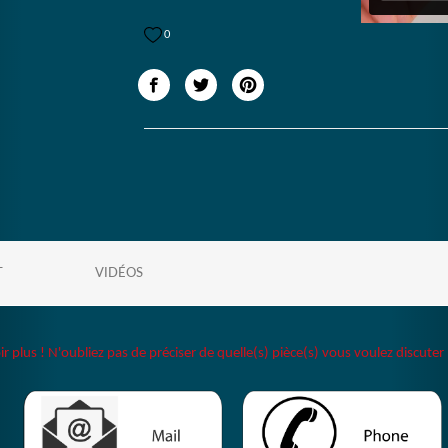
0
T
VIDÉOS
plus ! N'oubliez pas de préciser de quelle(s) pièce(s) vous voulez discuter 