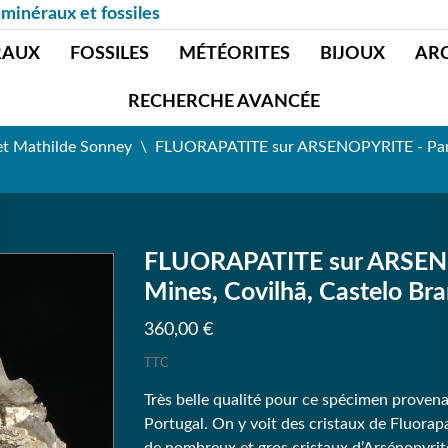
 minéraux et fossiles
RAUX
FOSSILES
MÉTÉORITES
BIJOUX
AR
RECHERCHE AVANCÉE
et Mathilde Sonney
FLUORAPATITE sur ARSENOPYRITE - Panas
FLUORAPATITE sur ARSENO
Mines, Covilhã, Castelo Bra
360,00 €
TTC
Très belle qualité pour ce spécimen provena
Portugal. On y voit des cristaux de Fluorap