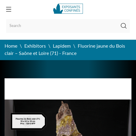
Home
Exhibitors
Lapidem
Fluorine jaune du Bois
clair – Saône et Loire (71) - France