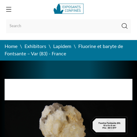
Home
Exhibitors
Lapidem
Fluorine et baryte de
Fontsante – Var (83) - France