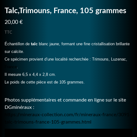
Talc,Trimouns, France, 105 grammes
20,00 €
TTC
Échantillon de
talc
blanc jaune, formant une fine cristallisation brillante
sur calcite.
Ce spécimen provient d’une localité recherchée : Trimouns, Luzenac,
France
.
Il mesure 6,5 x 4,4 x 2,8 cm.
Le poids de cette pièce est de 105 grammes.
Photos supplémentaires et commande en ligne sur le site
DGminéraux :
https://mineraux-collection.com/fr/mineraux-france/3091-
talc-trimouns-france-105-grammes.html