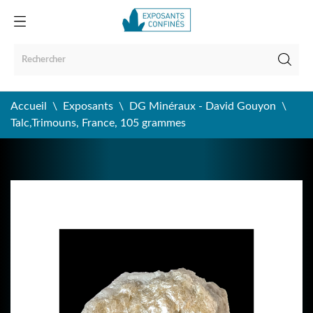
Accueil
Exposants
DG Minéraux - David Gouyon
Talc,Trimouns, France, 105 grammes