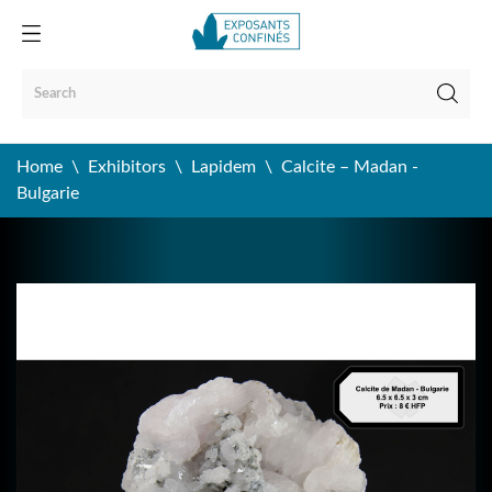
Home
Exhibitors
Lapidem
Calcite – Madan -
Bulgarie