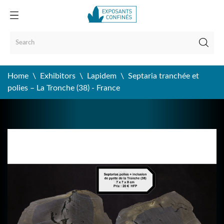
Home
Exhibitors
Lapidem
Septaria tranchée et
polies – La Tronche (38) - France